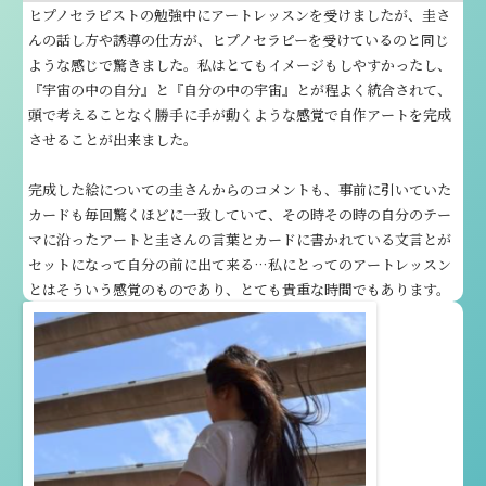
ヒプノセラピストの勉強中にアートレッスンを受けましたが、圭さ
んの話し方や誘導の仕方が、ヒプノセラピーを受けているのと同じ
ような感じで驚きました。私はとてもイメージもしやすかったし、
『宇宙の中の自分』と『自分の中の宇宙』とが程よく統合されて、
頭で考えることなく勝手に手が動くような感覚で自作アートを完成
させることが出来ました。
完成した絵についての圭さんからのコメントも、事前に引いていた
カードも毎回驚くほどに一致していて、その時その時の自分のテー
マに沿ったアートと圭さんの言葉とカードに書かれている文言とが
セットになって自分の前に出て来る…私にとってのアートレッスン
とはそういう感覚のものであり、とても貴重な時間でもあります。